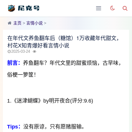
主页
>
言情小说
>
在年代文养鱼翻车后（糖馆）1万收藏年代甜文，
村花X知青爆好看言情小说
2025-03-24
前言：
养鱼翻车？年代文里的甜蜜烦恼，古早味，
俗梗一箩筐！
1.《迷津蝴蝶》by明开夜合(评分:9.6)
Tips：
没有原谅，只有愿赌服输。