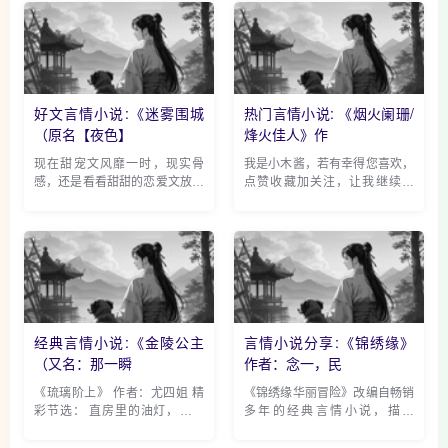
退休之后》作者：油爆香菇...
着剧情的推进一点点的穿插的...
好文言情小说:《迷雾围城
热门言情小说: 《烟火阑珊/
（原名【夜色】
烽火佳人》作
现在甜宠文风靡一时，现实骨
我是小木酱，若有幸得您喜欢，
感，还是看看甜甜的恋爱文放松
点赞收藏加关注，让我继续为
放松，但是还是有很多读者对虐
你，讲讲那些情和事哦
文情有独钟，对于玻璃渣中找糖
—————————————————
吃十分热衷，对于匪我思存、...
《烽火佳人》改编自小说《...
经典言情小说:《金陵公主
言情小说分享:《锦绣缘》
（又名：那一瞬
作者：念一，民
《琉璃阶上》 作者：尤四姐 精
《锦绣缘华丽冒险》改编自畅销
彩节选： 直房里的油灯，总是
多年的经典言情小说，描述
不怎么亮，每隔一刻钟须得剔剔
1930年《东方巴黎》上海一群
灯芯。遇上一点风吹草动，那一
俊男美女的爱情冒险，黄晓明饰