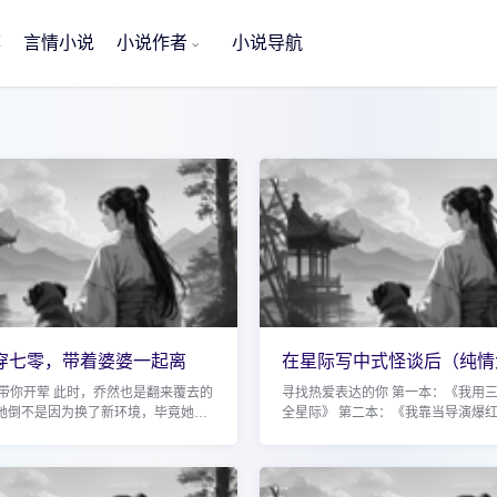
荐
言情小说
小说作者
小说导航
穿七零，带着婆婆一起离
在星际写中式怪谈后（纯情
瑶）穿越
孩）7万高收藏打
姐带你开荤 此时，乔然也是翻来覆去的
寻找热爱表达的你 第一本：《我用
 她倒不是因为换了新环境，毕竟她在
全星际》 第二本：《我靠当导演爆
候野外露宿都习惯了，条件比这艰苦
第三本：《星际第一造梦师》 第四
她睡不着，是因为一帘之隔的那边，
游戏制作人》 第五本：《制作游戏后成