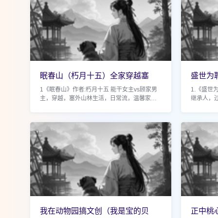
眠春山（朽月十五）全家穿越塞
盛世为
北，温馨感情流
言，先
1《眠春山》作者:朽月十五 能干女主vs顾家男
1.《盛世
主，穿越，塞外山林生活，日常流，温馨家庭
继承人，
感情流 当一家三口穿越到塞北后。 一开始，姜
清醒，只
青禾只想过好自家的日子，努力在这片土地上
公主之子
开...
人...
我在动物园搞文创（我是宝的贝
正中桃