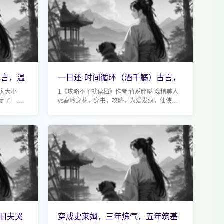
现言，温
一日还-时间循环（酒千觞）古言，
恋爱脑被困在
世家大小
1《攻略不了就读档》作者:竹系胖哒 戏精美人
定了一个
vs高岭之花，穿书，攻略，为爱发疯，仙侠修
把攻略对
真文 宁十安穿进一本无cp修真文中，成了男主
耳朵。 攻
沐寻被迫订婚的未婚妻。 沐寻其人，年纪轻轻
便...
旧夫哭
穿成史莱姆，三年炼气，五年筑基