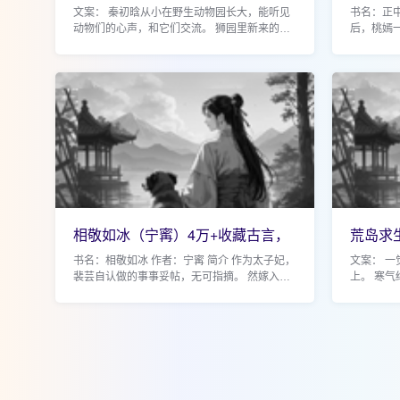
儿）1万收藏奇幻
人X英
文案： 秦初晗从小在野生动物园长大，能听见
书名：正中
动物们的心声，和它们交流。 狮园里新来的公
后，桃嫣
狮重度社恐，没事就缩在角落里嘤嘤嘤。 黑豹
她丈夫的
每天深夜都会轻松越过防护栏，避开监控在园...
而被称之为
相敬如冰（宁寗）4万+收藏古言，
荒岛求
清冷太子婚内追
照）3
书名：相敬如冰 作者：宁寗 简介 作为太子妃，
文案： 
裴芸自认做的事事妥帖，无可指摘。 然嫁入东
上。 寒
宫的第十三年 她坠入冰湖，亲眼看着自己的丈
有两只青
夫往另一个女子游去，突然感受到了这一生...
赠新手大礼
水...