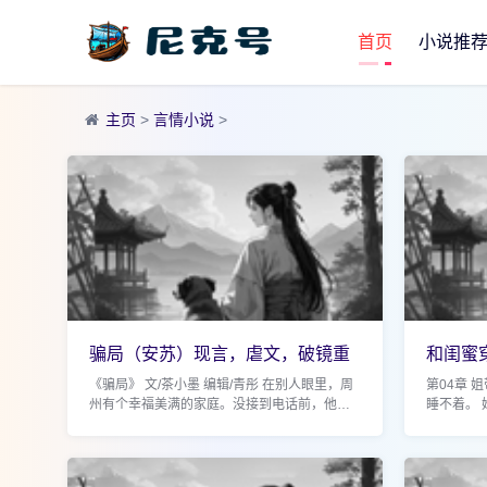
首页
小说推
主页
>
言情小说
>
骗局（安苏）现言，虐文，破镜重
和闺蜜
圆，不死不休
（小阿
《骗局》 文/茶小墨 编辑/青彤 在别人眼里，周
第04章 
州有个幸福美满的家庭。没接到电话前，他自
睡不着。
己也是这样认为的。 虽然现在都提倡安装反诈
军校的时
APP，但还是有许多人受骗。昨天出来个秦始
多了。 
皇...
有...