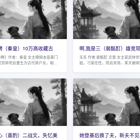
聘（秦皇）10万高收藏古
啊,我是三（裴酩酊）雄竞
婚后爱，权
柔冷漠女神
为聘》作者：秦皇 女主穆婉本是豪门
无名 作者:裴酩酊 文案 女主是武林
过劳猝死后重生为古代商户女，聪明
姐，刁蛮任性，而且耳背。某天被绑
想吃喝玩乐享受生活。男主谢珩是长
奇怪的系统，叫纯恨系统，系统说你
、镇北侯，家中满门忠烈，只剩他一
象的恨意值刷满，我就帮你治好你的
略...
心（喜酌）二战文，失忆美
她登基后换了夫，新夫不见