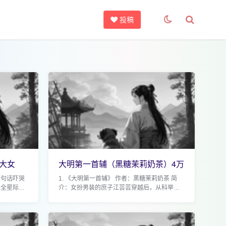
投稿
大女
大明第一首辅（黑糖茉莉奶茶）4万
高收藏穿越科
三句话吓哭
1. 《大明第一首辅》 作者：黑糖茉莉奶茶 简
红全星际》
介：女扮男装的庶子江芸芸穿越后，从科举解
本：《文字
元到三元及第，官场逆袭成为大明首辅，最终
为创...
身份暴露却坚持不入后宫。 亮点：9.8高分+4w
高收...