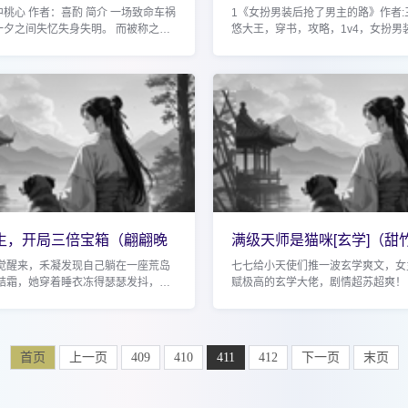
俊将军，
（兔紫月上）
桃心 作者：喜酌 简介 一场致命车祸
1《女扮男装后抢了男主的路》作者:
一夕之间失忆失身失明。 而被称之为
悠大王，穿书，攻略，1v4，女扮男
那个男人，却总让她觉得诡谲多变。
谋，称霸天下，大女主爽文 一朝穿
她死敌的那个男人，却总让她觉...
为了大启捡漏皇位成功、但女扮男装
出...
生，开局三倍宝箱（翩翩晚
满级天师是猫咪[玄学]（甜
万高收藏
高收藏现言，
一觉醒来，禾凝发现自己躺在一座荒岛
七七给小天使们推一波玄学爽文，女
气结霜，她穿着睡衣冻得瑟瑟发抖，还
赋极高的玄学大佬，剧情超苏超爽！
蛙怪正气势汹汹蹦来。 幸好，游戏附
《我的女友是只猫》 作者：暴躁的螃
包： [获得：土豆x3] [获得：矿泉
玄学，爽文，温馨甜宠。女主三岁时
族...
首页
上一页
409
410
411
412
下一页
末页