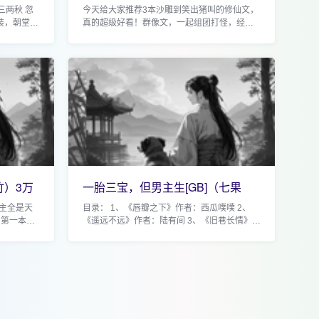
（寒露夜凉）
三两秋 忽
今天给大家推荐3本沙雕到笑出猪叫的修仙文，
装，朝堂权
真的超级好看！群像文，一起组团打怪，经历
越，苏彧成
超多有意思的事情。这三本书都超级适合当睡
的王爷，
前读物，看完真的有被笑死！喜欢的书友们一
定...
竹）3万
一胎三宝，但男主生[GB]（七果
茶）6万+高收藏男
主全是天
目录： 1、《唇瓣之下》作者：西瓜噗噗 2、
 第一本
《遥远不远》作者：陆有间 3、《旧巷长情》作
蟹 短评：
者：斯行一 4、《被郎君欺骗后她幡然醒悟》作
误入猫妖
者：二十天明 5、《我真的不喜欢数学》作
者：...