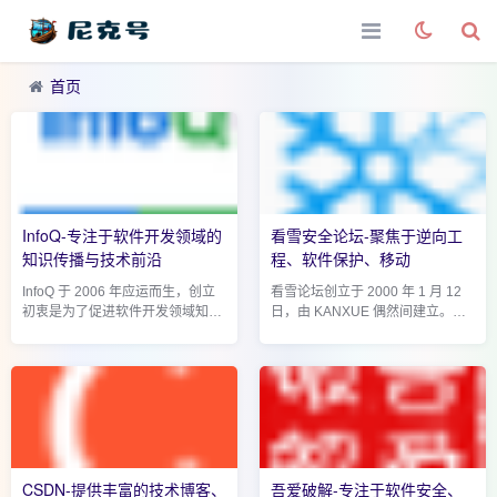
首页
InfoQ-专注于软件开发领域的
看雪安全论坛-聚焦于逆向工
知识传播与技术前沿
程、软件保护、移动
InfoQ 于 2006 年应运而生，创立
看雪论坛创立于 2000 年 1 月 12
初衷是为了促进软件开发领域知识
日，由 KANXUE 偶然间建立。其
与创新的传播。InfoQ 全球站在
名称的由来颇具趣味，当时申请
2006 年 6 月 8 日正式启航，InfoQ
OICQ(现 QQ)昵称时，恰逢窗外飘
中文站也于 2007 年 3 月 28 日紧
雪，便取了 看雪 这个名字，论坛
跟步伐开启征程。经过多年的...
主页名称也由此而来。创立之...
CSDN-提供丰富的技术博客、
吾爱破解-专注于软件安全、