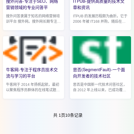
搜外问答-专注于SEO、网络
ITPUB-提供高质量的技术文
营销领域的专业问答平
章和资讯
搜外问答隶属于知名的网络营销培
ITPUB 的发展历程颇为曲折。它于
训平台 搜外网。搜外网长期专注于
2006 年被 IT168 并购，随后在
网络营销领域，在行业内深耕多
2009 年又被 Telstra(澳洲电信)纳
年，积累了深厚的资源与人脉，为
入麾下，如今归属于 盛拓传媒。盛
搜外问答的发展奠定了坚实基础。
拓传媒实力强劲，旗下坐拥
搜外问答依托搜...
IT168、泡泡网、汽车之家、二手...
牛客网-专注于程序员技术交
思否(SegmentFault)-一个面
流与学习的平台
向开发者的技术社区
牛客网于 2014 年扬帆起航，最初
思否是中国新一代技术问答社区，
以聚焦程序员群体的在线笔试题库
自 2012 年上线以来，已成功覆盖
和交流社区亮相。历经多年砥砺奋
并服务超过 1000 万开发者和 IT 信
进，它已华丽蜕变，成长为集笔面
息从业者，帮助解决了数百万个技
试系统、课程教育、社群交流、招
术难题，用户原创技术文章多达
聘内推等多功能...
10 万余篇，每月开...
共
1
页
10
条记录