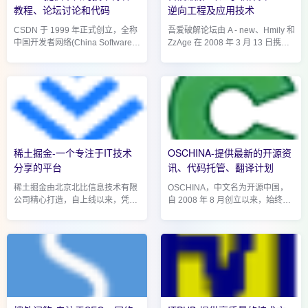
教程、论坛讨论和代码
逆向工程及应用技术
CSDN 于 1999 年正式创立，全称
吾爱破解论坛由 A - new、Hmily 和
中国开发者网络(China Software
ZzAge 在 2008 年 3 月 13 日携手
Developer Network) 。历经二十多
创建。创立之初，正值互联网软件
年的砥砺前行，它已从一个单纯的
生态鱼龙混杂之时，广告弹窗肆
技术论坛，发展成为涵盖社区交
意、软件质量参差不齐，而吾爱破
流、知识分享、人才服务、企业
解宛如一股清流，致力于...
赋...
稀土掘金-一个专注于IT技术
OSCHINA-提供最新的开源资
分享的平台
讯、代码托管、翻译计划
稀土掘金由北京北比信息技术有限
OSCHINA，中文名为开源中国，
公司精心打造，自上线以来，凭借
自 2008 年 8 月创立以来，始终秉
独特的定位与丰富的内容，迅速在
持推动开源技术发展的使命，在开
开发者群体中崭露头角。其背后有
源领域深耕不辍。历经多年的积累
着强大的发展脉络，创始人阴明毕
与沉淀，它已构建起一个全面且完
业于香港中文...
善的生态体系，为开发...