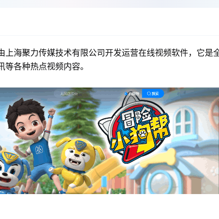
ve，是由上海聚力传媒技术有限公司开发运营在线视频软件，它
讯等各种热点视频内容。