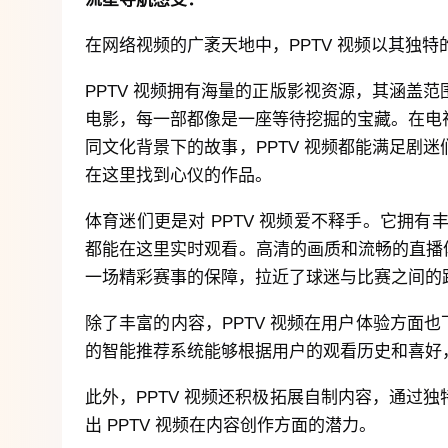
在网络视频的广袤天地中，PPTV 视频以其独
PPTV 视频拥有海量的正版影视资源，其涵
电影，每一部都像是一座等待挖掘的宝藏。在电
同文化背景下的故事，PPTV 视频都能满足
在这里找到心仪的作品。
体育迷们更是对 PPTV 视频爱不释手。它
都能在这里实时观看。高清的画质和流畅的直播
一场精彩赛事的保障，拉近了球迷与比赛之间的
除了丰富的内容，PPTV 视频在用户体验方面
的智能推荐系统能够根据用户的观看历史和喜好
此外，PPTV 视频还积极拓展自制内容，通
出 PPTV 视频在内容创作方面的潜力。