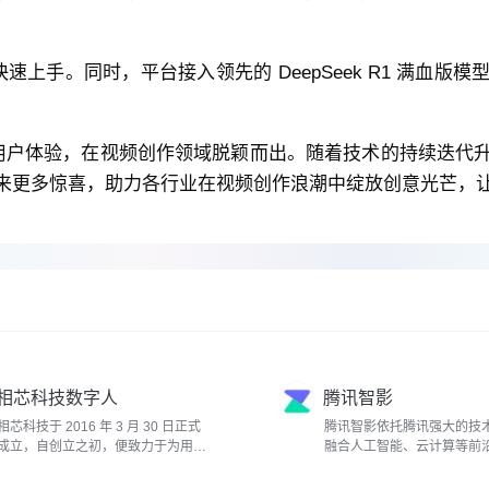
快速上手。同时，平台接入领先的 DeepSeek R1 满血
好的用户体验，在视频创作领域脱颖而出。随着技术的持续迭代
来更多惊喜，助力各行业在视频创作浪潮中绽放创意光芒，
相芯科技数字人
腾讯智影
相芯科技于 2016 年 3 月 30 日正式
腾讯智影依托腾讯强大的技
成立，自创立之初，便致力于为用户
融合人工智能、云计算等前
打造实时...
其核心...