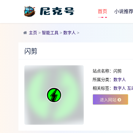
首页
小说推
主页
>
智能工具
>
数字人
>
闪剪
站点名称：闪剪
所属分类：
数字人
相关标签：
数字人
互
进入网站