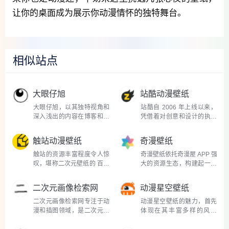
让你的桌面成为展示你动漫情怀的独特舞台。
相似站点
大眼仔旭
站酷动漫壁纸
大眼仔旭，以其独特视角和
站酷自 2006 年上线以来，
深入浅出的内容在博客和社
凭借着对创意和设计的执着
交媒体上吸引了大量粉丝...
追求，吸引了超 1700 万注
册...
触站动漫壁纸
奇漫壁纸
触站的资源丰富程度令人惊
奇漫壁纸依托奇漫屋 APP 强
叹，堪称二次元壁纸的 百宝
大的资源生态，构建起一个
库。这里汇聚了全球海...
琳琅满目的动漫壁纸世界...
二次元画像检索网
动漫星空壁纸
二次元画像检索网专注于动
动漫星空壁纸的魅力，首先
漫和插图领域，是二次元图
体现在其丰富多样的风格
像搜索的专业平台。其核...
上。有的作品以细腻写实