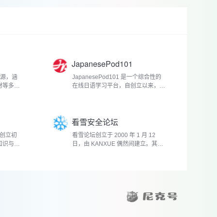
JapanesePod101
资源，涵
JapanesePod101 是一个综合性的
材等多个
在线日语学习平台，自创立以来，便
致力于打破传统...
看雪安全论坛
生，创立初
看雪论坛创立于 2000 年 1 月 12
知识与创
日，由 KANXUE 偶然间建立。其名
称的由来颇具趣味...