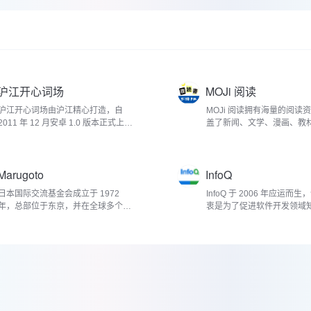
沪江开心词场
MOJi 阅读
沪江开心词场由沪江精心打造，自
MOJi 阅读拥有海量的阅读
2011 年 12 月安卓 1.0 版本正式上线
盖了新闻、文学、漫画、教
以来，便开...
类别。新...
Marugoto
InfoQ
日本国际交流基金会成立于 1972
InfoQ 于 2006 年应运而
年，总部位于东京，并在全球多个国
衷是为了促进软件开发领域
家和地区设...
新的传播。...